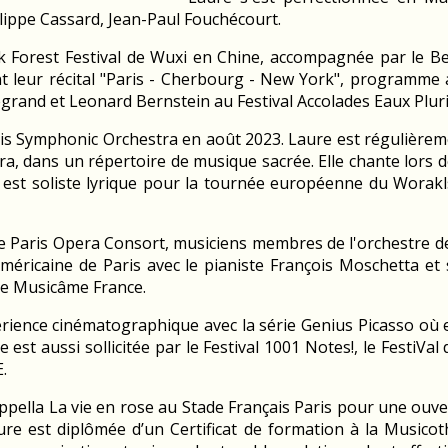
ilippe Cassard, Jean-Paul Fouchécourt.
ack Forest Festival de Wuxi en Chine, accompagnée par le B
t leur récital "Paris - Cherbourg - New York", programme a
and et Leonard Bernstein au Festival Accolades Eaux Pluriel
aris Symphonic Orchestra en août 2023. Laure est régulièremen
ra, dans un répertoire de musique sacrée. Elle chante lors 
e est soliste lyrique pour la tournée européenne du Worak
le Paris Opera Consort, musiciens membres de l'orchestre de
 Américaine de Paris avec le pianiste François Moschetta 
ble Musicâme France.
érience cinématographique avec la série Genius Picasso où 
 est aussi sollicitée par le Festival 1001 Notes!, le FestiVal
.
ppella La vie en rose au Stade Français Paris pour une ouv
e est diplômée d’un Certificat de formation à la Musicoth