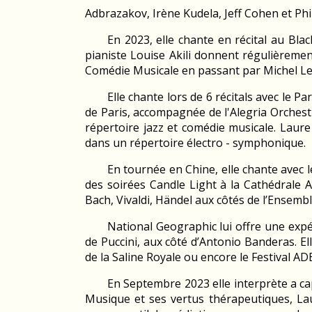
Adbrazakov, Irène Kudela, Jeff Cohen et Ph
En 2023, elle chante en récital au Bl
pianiste Louise Akili donnent régulièremen
Comédie Musicale en passant par Michel Legr
Elle chante lors de 6 récitals avec le P
de Paris, accompagnée de l'Alegria Orchest
répertoire jazz et comédie musicale. Laur
dans un répertoire électro - symphonique.
En tournée en Chine, elle chante avec 
des soirées Candle Light à la Cathédrale
Bach, Vivaldi, Händel aux côtés de l’Ensem
National Geographic lui offre une exp
de Puccini, aux côté d’Antonio Banderas. Elle
de la Saline Royale ou encore le Festival ADE
En Septembre 2023 elle interprète a ca
Musique et ses vertus thérapeutiques, Laur