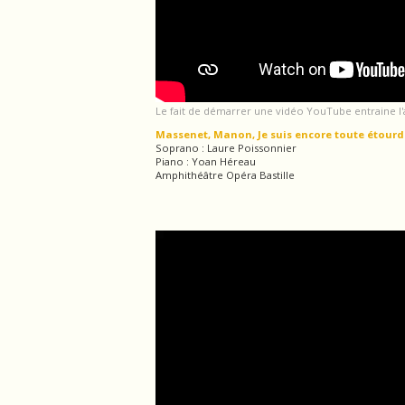
Le fait de démarrer une vidéo YouTube entraine l
Massenet, Manon, Je suis encore toute étourd
Soprano : Laure Poissonnier
Piano : Yoan Héreau
Amphithéâtre Opéra Bastille