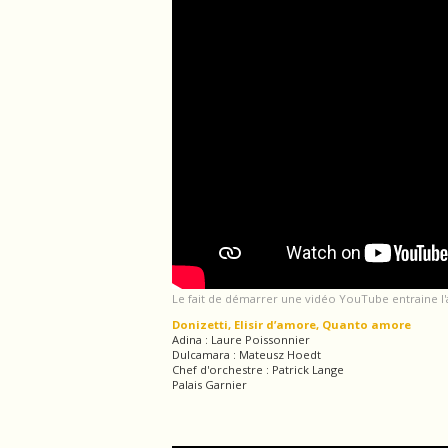
Le fait de démarrer une vidéo YouTube entraine l
Donizetti, Elisir d’amore, Quanto amore
Adina : Laure Poissonnier
Dulcamara : Mateusz Hoedt
Chef d'orchestre : Patrick Lange
Palais Garnier