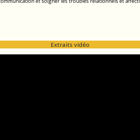
mmunication et soigner les troubles relationnels et affecti
Extraits vidéo