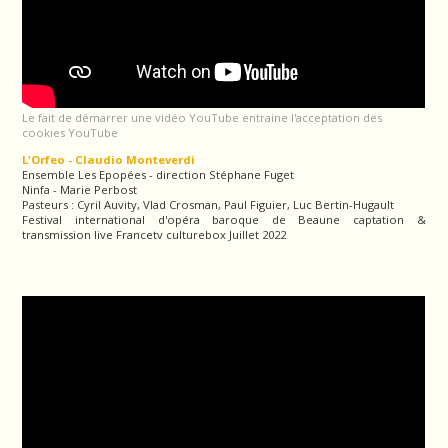
Le fait de démarrer une vidéo YouTube entraine l'acceptation des
cookies YouTube
L'Orfeo - Claudio Monteverdi
Ensemble Les Epopées - direction Stéphane Fuget
Ninfa - Marie Perbost
Pasteurs : Cyril Auvity, Vlad Crosman, Paul Figuier, Luc Bertin-Hugault
Festival international d'opéra baroque de Beaune captation &
transmission live Francetv culturebox Juillet 2022