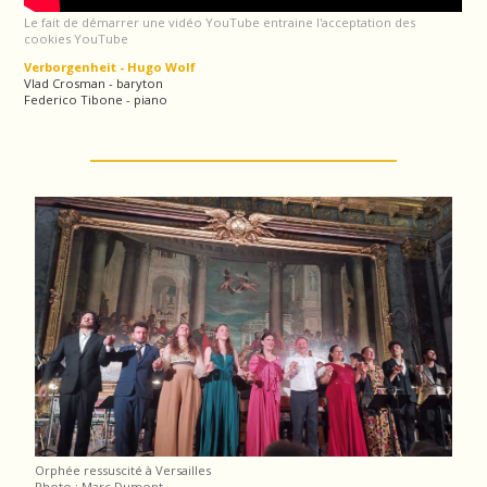
Le fait de démarrer une vidéo YouTube entraine l'acceptation des
cookies YouTube
Verborgenheit - Hugo Wolf
Vlad Crosman - baryton
Federico Tibone - piano
Orphée ressuscité à Versailles
Photo : Marc Dumont